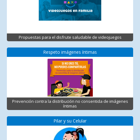
Propuestas para el disfrute saludable de videojuegos
Respeto imágenes íntimas
Prevención contra la distribución no consentida de imágenes
íntimas
Pilar y su Celular