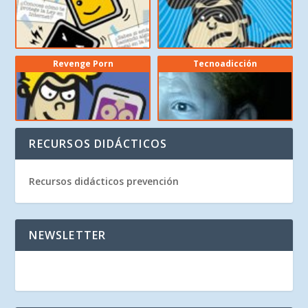
Revenge Porn
Tecnoadicción
RECURSOS DIDÁCTICOS
Recursos didácticos prevención
NEWSLETTER