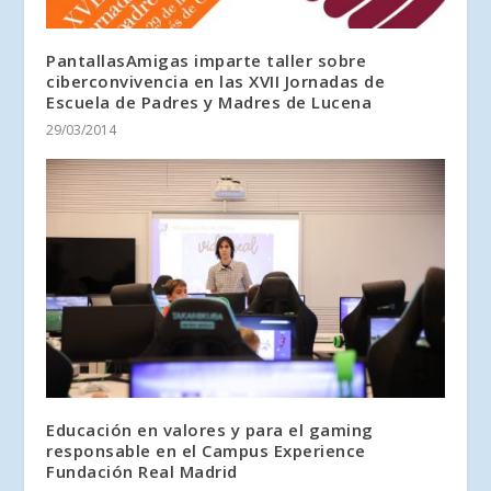
PantallasAmigas imparte taller sobre
ciberconvivencia en las XVII Jornadas de
Escuela de Padres y Madres de Lucena
29/03/2014
Educación en valores y para el gaming
responsable en el Campus Experience
Fundación Real Madrid