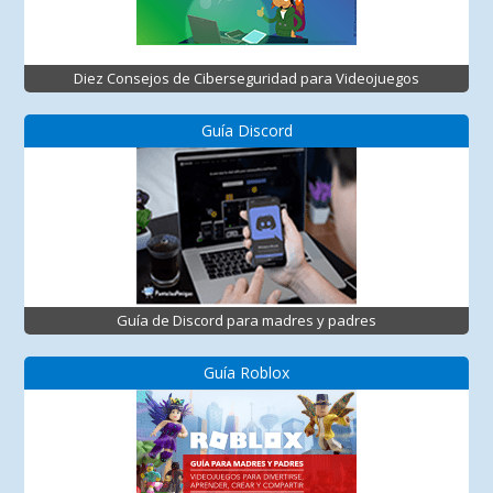
Diez Consejos de Ciberseguridad para Videojuegos
Guía Discord
Guía de Discord para madres y padres
Guía Roblox