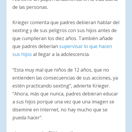
de las personas.
Krieger comenta que padres debieran hablar del
sexting y de sus peligros con sus hijos antes de
que cumplieran los diez años. También añade
que padres deberían
supervisar lo que hacen
sus hijos
al llegar a la adolescencia.
“Esta muy mal que niños de 12 años, que no
entienden las consecuencias de sus acciones, ya
estén practicando sexting”, advierte Krieger.
“Ahora, más que nunca, padres debieran educar
a sus hijos porque una vez que una imagen se
disemine en Internet, no hay mucho que se
pueda hacer”.