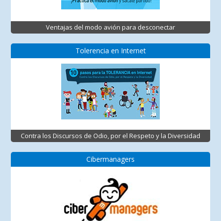
Ventajas del modo avión para desconectar
Tolerencia en Internet
Contra los Discursos de Odio, por el Respeto y la Diversidad
Cibermanagers