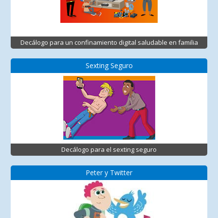
Decálogo para un confinamiento digital saludable en familia
Sexting Seguro
Decálogo para el sexting seguro
Peter y Twitter