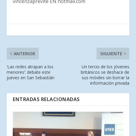
vincenzaprevite EN hotmail.com
ANTERIOR
SIGUIENTE
‘Las redes atrapan a los
Un tercio de los jóvenes
menores’: debate este
británicos se deshace de
jueves en San Sebastián
sus móviles sin borrar la
información privada
ENTRADAS RELACIONADAS