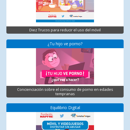
Diez Trucos para reducir el uso del móvil
¿Tu hijo ve porno?
Concienciación sobre el consumo de porno en edades
tempranas
Equilibrio Digital