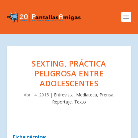
SEXTING, PRÁCTICA
PELIGROSA ENTRE
ADOLESCENTES
Abr 14, 2015
|
Entrevista
,
Mediateca
,
Prensa
,
Reportaje
,
Texto
Ficha técnica: