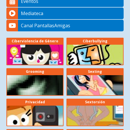
Eventos
Mediateca
Canal PantallasAmigas
Ciberviolencia de Género
Ciberbullying
Grooming
Sexting
Privacidad
Sextorsión