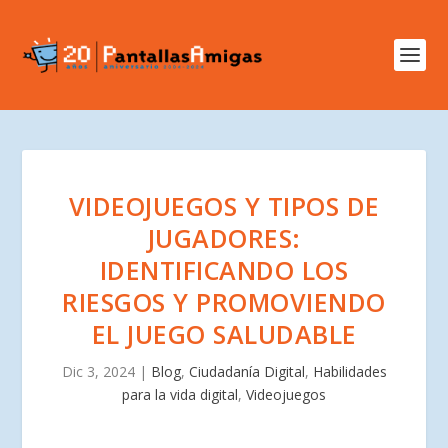
VIDEOJUEGOS Y TIPOS DE
JUGADORES:
IDENTIFICANDO LOS
RIESGOS Y PROMOVIENDO
EL JUEGO SALUDABLE
Dic 3, 2024
|
Blog
,
Ciudadanía Digital
,
Habilidades
para la vida digital
,
Videojuegos