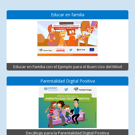
Educar en familia
Educar en Familia con el Ejemplo para el Buen Uso del Móvil
Parentalidad Digital Positiva
Decálogo para la Parentalidad Digital Positiva