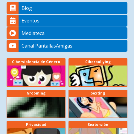
Blog
Eventos
Mediateca
Canal PantallasAmigas
Ciberviolencia de Género
Ciberbullying
Grooming
Sexting
Privacidad
Sextorsión