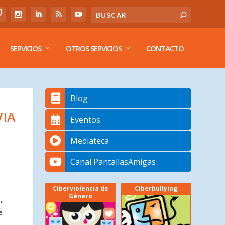
SERVICIOS
OTROS SERVICIOS
CONTACTO
Blog
VIA
Eventos
Mediateca
Canal PantallasAmigas
Ciberviolencia de
Ciberbullying
Género
,
e