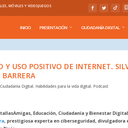
LES, MÓVILES Y VIDEOJUEGOS
INICIO
PRESENTACIÓN
CIUDADANÍA DIGITAL
 Y USO POSITIVO DE INTERNET. SIL
BARRERA
,
Ciudadanía Digital
,
Habilidades para la vida digital
,
Podcast
ntallasAmigas, Educación, Ciudadanía y Bienestar Digital
ra
, prestigiosa experta en ciberseguridad, divulgadora 