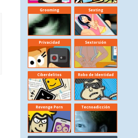
Grooming
Sexting
Privacidad
Sextorsión
Ciberdelitos
Robo de Identidad
Revenge Porn
Tecnoadicción