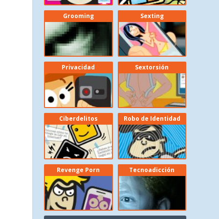
Grooming
Sexting
Privacidad
Sextorsión
Ciberdelitos
Robo de Identidad
Revenge Porn
Tecnoadicción