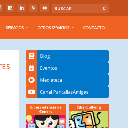
SERVICIOS
OTROS SERVICIOS
CONTACTO
Blog
TES
Eventos
Mediateca
Canal PantallasAmigas
Ciberviolencia de
Ciberbullying
Género