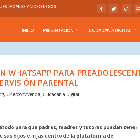
LES, MÓVILES Y VIDEOJUEGOS
INICIO
PRESENTACIÓN
CIUDADANÍA DIGITAL
EN WHATSAPP PARA PREADOLESCEN
PERVISIÓN PARENTAL
og
,
Ciberconvivencia
,
Ciudadanía Digital
odo para que padres, madres y tutores puedan tener
e sus hijos e hijas dentro de la plataforma de