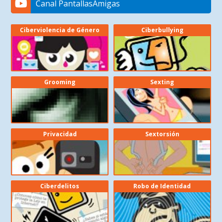
Canal PantallasAmigas
Ciberviolencia de Género
Ciberbullying
Grooming
Sexting
Privacidad
Sextorsión
Ciberdelitos
Robo de Identidad