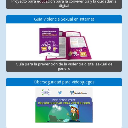
Proyecto para educación para la convivencia y la ciudadanía
digital
Guía Violencia Sexual en Internet
Guía para la prevención de la violencia digital sexual de
género
Ciberseguridad para Videojuegos