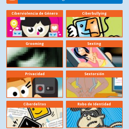
Ciberviolencia de Género
Ciberbullying
Grooming
Sexting
Privacidad
Sextorsión
Ciberdelitos
Robo de Identidad