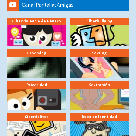
Canal PantallasAmigas
Ciberviolencia de Género
Ciberbullying
Grooming
Sexting
Privacidad
Sextorsión
Ciberdelitos
Robo de Identidad