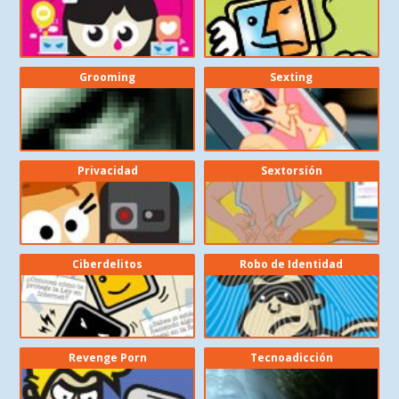
Grooming
Sexting
Privacidad
Sextorsión
Ciberdelitos
Robo de Identidad
Revenge Porn
Tecnoadicción