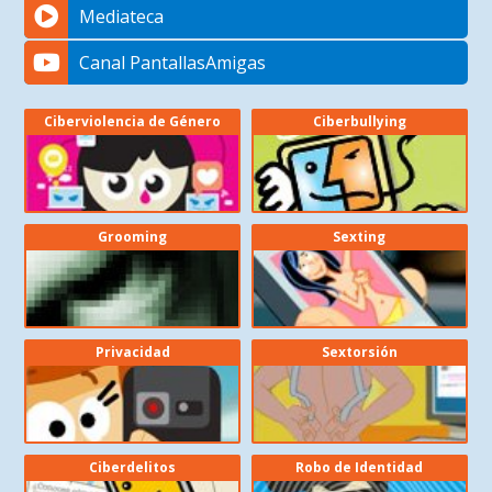
Mediateca
Canal PantallasAmigas
Ciberviolencia de Género
Ciberbullying
Grooming
Sexting
Privacidad
Sextorsión
Ciberdelitos
Robo de Identidad