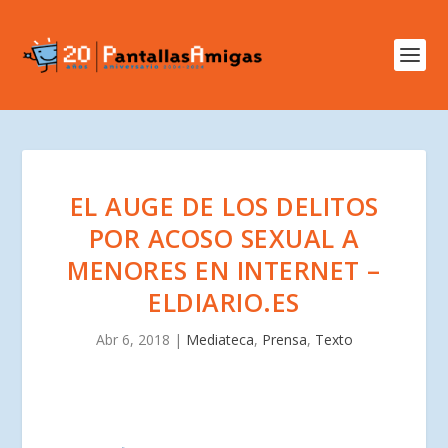
EL AUGE DE LOS DELITOS
POR ACOSO SEXUAL A
MENORES EN INTERNET –
ELDIARIO.ES
Abr 6, 2018
|
Mediateca
,
Prensa
,
Texto