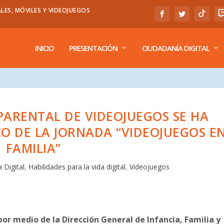
LES, MÓVILES Y VIDEOJUEGOS
INICIO
PRESENTACIÓN
CIUDADANÍA DIGITAL
PARENTAL DE VIDEOJUEGOS SE HA
O DE LA JORNADA “VIDEOJUEGOS E
FAMILIA”
 Digital
,
Habilidades para la vida digital
,
Videojuegos
 medio de la Dirección General de Infancia, Familia y