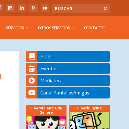
SERVICIOS
OTROS SERVICIOS
CONTACTO
Blog
Eventos
N
Mediateca
Canal PantallasAmigas
Ciberviolencia de
Ciberbullying
Género