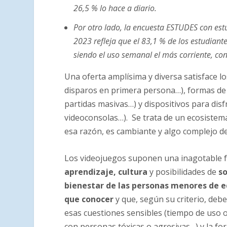
26,5 % lo hace a diario.
Por otro lado, la encuesta ESTUDES con estu
2023 refleja que el 83,1 % de los estudian
siendo el uso semanal el más corriente, con
Una oferta amplísima y diversa satisface lo
disparos en primera persona…), formas de 
partidas masivas…) y dispositivos para disf
videoconsolas…). Se trata de un ecosistem
esa razón, es cambiante y algo complejo d
Los videojuegos suponen una inagotable fu
aprendizaje, cultura
y posibilidades de
so
bienestar de las personas menores de 
que conocer
y que, según su criterio, debe
esas cuestiones sensibles (tiempo de uso o
con personas tóxicas o agresivas…) y la fo