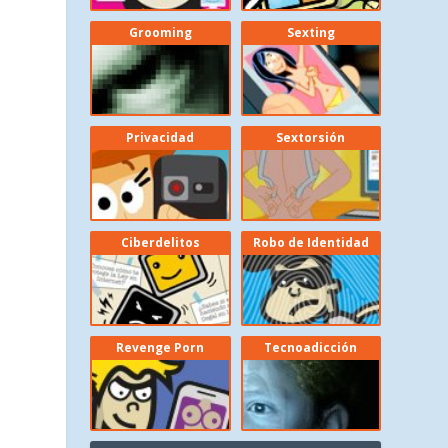
Grooming
Sexting
Privacidad
Sextorsión
e
Ciberdelitos
Robo de Identidad
Revenge Porn
Tecnoadicción