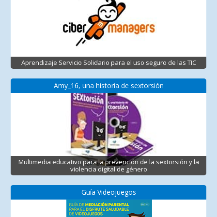
Aprendizaje Servicio Solidario para el uso seguro de las TIC
Amy_16, una historia de sextorsión
Multimedia educativo para la prevención de la sextorsión y la
violencia digital de género
Guía Videojuegos