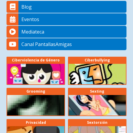
Blog
Eventos
Mediateca
Canal PantallasAmigas
Ciberviolencia de Género
Ciberbullying
Grooming
Sexting
Privacidad
Sextorsión