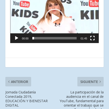
de
vídeo
00:00
01:45
ANTERIOR
SIGUIENTE
Jornada Ciudadanía
La participación de la
Conectada 2019,
audiencia en el canal de
EDUCACIÓN Y BIENESTAR
YouTube, fundamental para
DIGITAL
orientar el trabajo que se