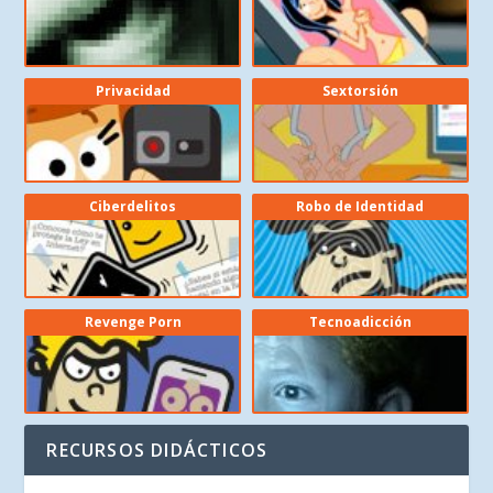
Privacidad
Sextorsión
Ciberdelitos
Robo de Identidad
Revenge Porn
Tecnoadicción
RECURSOS DIDÁCTICOS