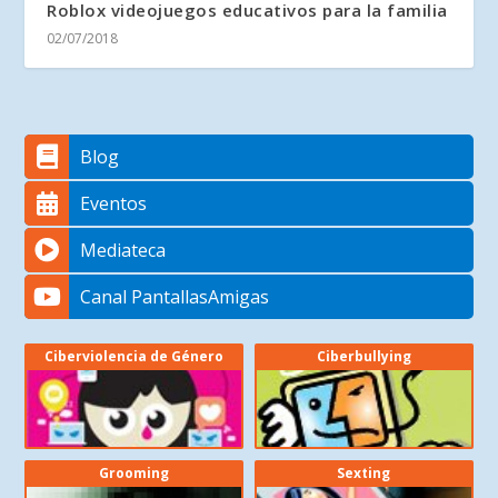
Roblox videojuegos educativos para la familia
02/07/2018
Blog
Eventos
Mediateca
Canal PantallasAmigas
Ciberviolencia de Género
Ciberbullying
Grooming
Sexting