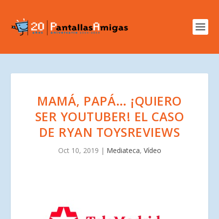
MAMÁ, PAPÁ… ¡QUIERO
SER YOUTUBER! EL CASO
DE RYAN TOYSREVIEWS
Oct 10, 2019
|
Mediateca
,
Vídeo