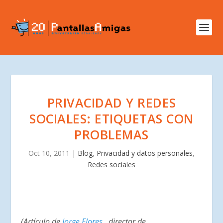
PRIVACIDAD Y REDES
SOCIALES: ETIQUETAS CON
PROBLEMAS
Oct 10, 2011
|
Blog
,
Privacidad y datos personales
,
Redes sociales
(Artículo de
Jorge Flores
, director de