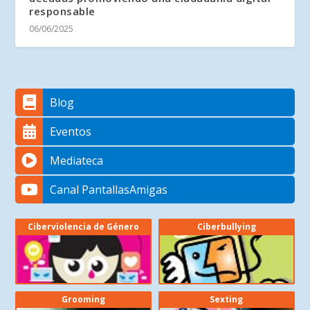
responsable
06/06/2025
Blog
Eventos
Mediateca
Canal PantallasAmigas
Ciberviolencia de Género
Ciberbullying
Grooming
Sexting