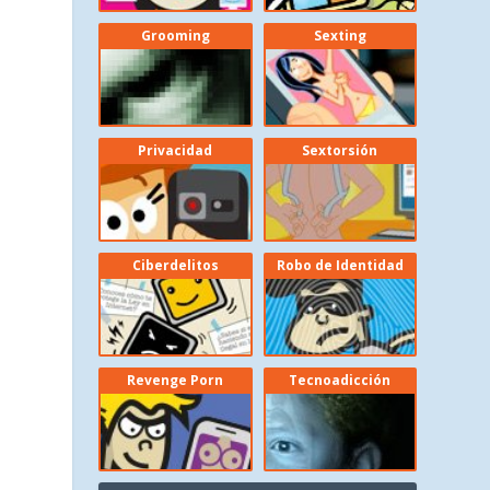
Grooming
Sexting
Privacidad
Sextorsión
Ciberdelitos
Robo de Identidad
Revenge Porn
Tecnoadicción