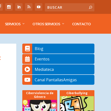
SERVICIOS
OTROS SERVICIOS
CONTACTO
Blog
:
Eventos
Mediateca
Canal PantallasAmigas
Ciberviolencia de
Ciberbullying
Género