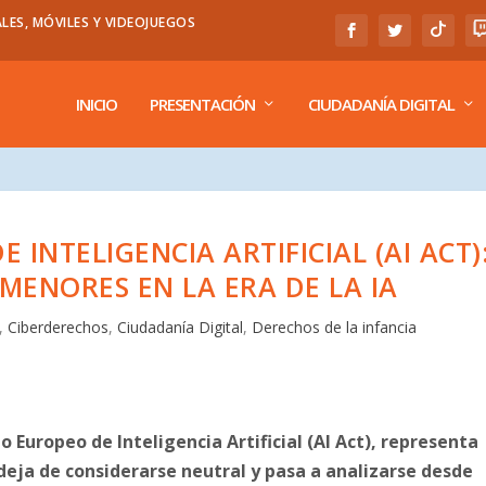
LES, MÓVILES Y VIDEOJUEGOS
INICIO
PRESENTACIÓN
CIUDADANÍA DIGITAL
INTELIGENCIA ARTIFICIAL (AI ACT)
MENORES EN LA ERA DE LA IA
,
Ciberderechos
,
Ciudadanía Digital
,
Derechos de la infancia
 Europeo de Inteligencia Artificial (AI Act), representa
deja de considerarse neutral y pasa a analizarse desde