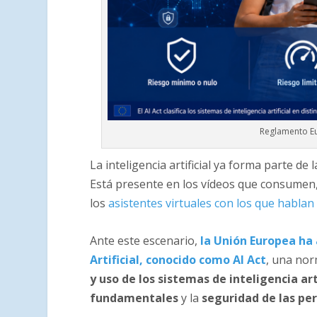
Reglamento Eur
La inteligencia artificial ya forma parte de 
Está presente en los vídeos que consumen, 
los
asistentes virtuales con los que hablan
Ante este escenario,
la Unión Europea ha
Artificial, conocido como AI Act
, una nor
y uso de los sistemas de inteligencia art
fundamentales
y la
seguridad de las pe