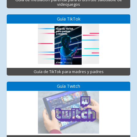
videojuegos
Guía TikTok
Guía de TikTok para madres y padres
Guía Twitch