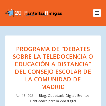
PROGRAMA DE “DEBATES
SOBRE LA TELEDOCENCIA O
EDUCACIÓN A DISTANCIA”
DEL CONSEJO ESCOLAR DE
LA COMUNIDAD DE
MADRID
Abr 13, 2021
|
Blog
,
Ciudadanía Digital
,
Eventos
,
Habilidades para la vida digital