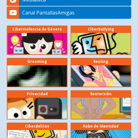
Canal PantallasAmigas
Ciberviolencia de Género
Ciberbullying
Grooming
Sexting
Privacidad
Sextorsión
Ciberdelitos
Robo de Identidad