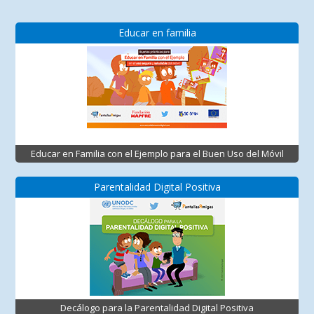
Educar en familia
Educar en Familia con el Ejemplo para el Buen Uso del Móvil
Parentalidad Digital Positiva
Decálogo para la Parentalidad Digital Positiva