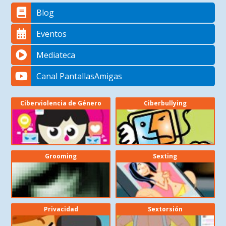
Blog
Eventos
Mediateca
Canal PantallasAmigas
Ciberviolencia de Género
Ciberbullying
Grooming
Sexting
Privacidad
Sextorsión