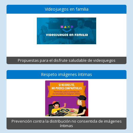
Videojuegos en familia
Propuestas para el disfrute saludable de videojuegos
Respeto imágenes íntimas
Prevención contra la distribución no consentida de imágenes
íntimas