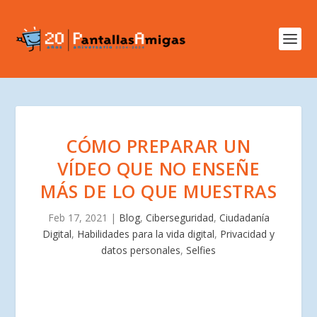
CÓMO PREPARAR UN
VÍDEO QUE NO ENSEÑE
MÁS DE LO QUE MUESTRAS
Feb 17, 2021
|
Blog
,
Ciberseguridad
,
Ciudadanía
Digital
,
Habilidades para la vida digital
,
Privacidad y
datos personales
,
Selfies