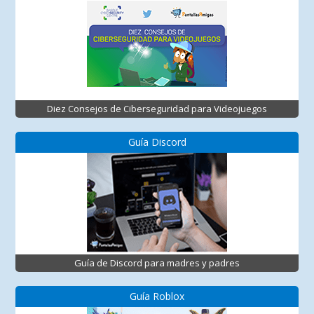
Diez Consejos de Ciberseguridad para Videojuegos
Guía Discord
Guía de Discord para madres y padres
Guía Roblox