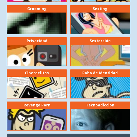
Grooming
Sexting
Privacidad
Sextorsión
Ciberdelitos
Robo de Identidad
Revenge Porn
Tecnoadicción