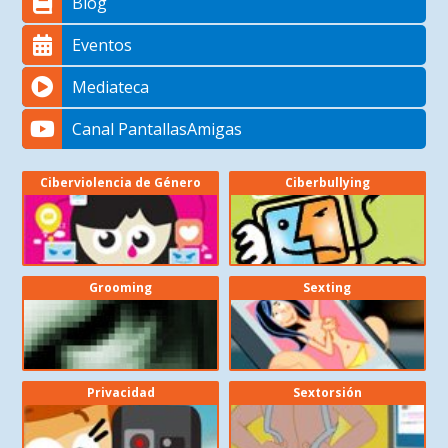
Blog
Eventos
Mediateca
Canal PantallasAmigas
Ciberviolencia de Género
Ciberbullying
Grooming
Sexting
Privacidad
Sextorsión