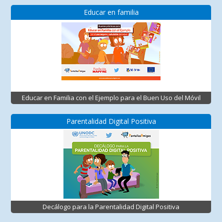
Educar en familia
Educar en Familia con el Ejemplo para el Buen Uso del Móvil
Parentalidad Digital Positiva
Decálogo para la Parentalidad Digital Positiva