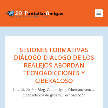
SESIONES FORMATIVAS
DIÁLOGO-DIÁLOGO DE LOS
REALEJOS ABORDAN
TECNOADICCIONES Y
CIBERACOSO
Nov 18, 2019
|
Blog
,
Ciberbullying
,
Ciberconvivencia
,
Ciberviolencia de género
,
Tecnoadicción