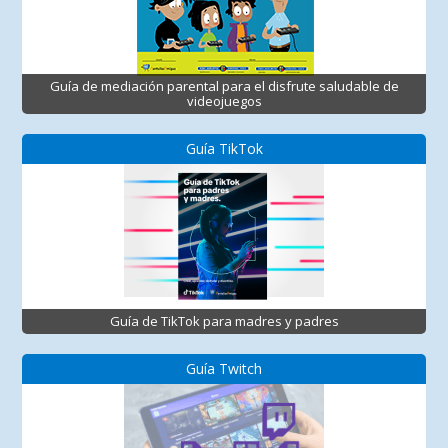
Guía de mediación parental para el disfrute saludable de
videojuegos
Guía TikTok
Guía de TikTok para madres y padres
Guía Twitch