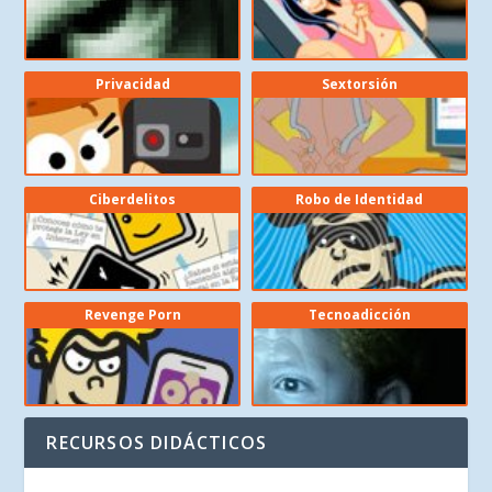
Privacidad
Sextorsión
Ciberdelitos
Robo de Identidad
Revenge Porn
Tecnoadicción
RECURSOS DIDÁCTICOS