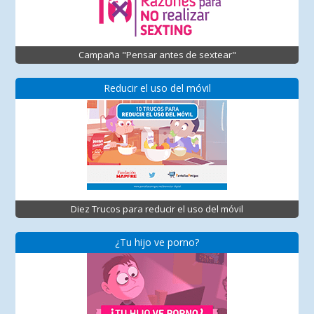
Campaña "Pensar antes de sextear"
Reducir el uso del móvil
Diez Trucos para reducir el uso del móvil
¿Tu hijo ve porno?