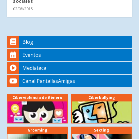
sociales
02/08/2015
Blog
Eventos
Mediateca
Canal PantallasAmigas
Ciberviolencia de Género
Ciberbullying
Grooming
Sexting