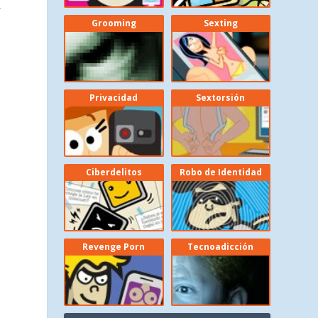
,
Grooming
Sexting
Privacidad
Sextorsión
Ciberdelitos
Robo de Identidad
Revenge Porn
Tecnoadicción