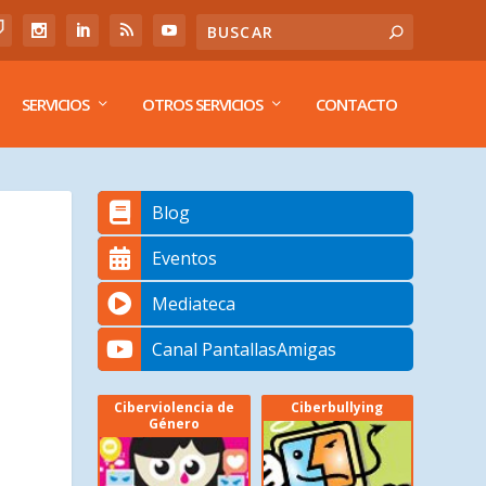
SERVICIOS
OTROS SERVICIOS
CONTACTO
Blog
Eventos
Mediateca
Canal PantallasAmigas
Ciberviolencia de
Ciberbullying
Género