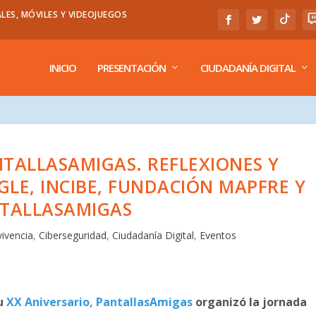
LES, MÓVILES Y VIDEOJUEGOS
INICIO
PRESENTACIÓN
CIUDADANÍA DIGITAL
NTALLASAMIGAS. REFLEXIONES Y
LE, INCIBE, FUNDACIÓN MAPFRE Y
TALLASAMIGAS
vivencia
,
Ciberseguridad
,
Ciudadanía Digital
,
Eventos
su
XX Aniversario, PantallasAmigas
organizó la jornada