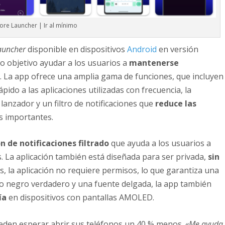
ore Launcher | Ir al mínimo
auncher
disponible en dispositivos
Android
en versión
o objetivo ayudar a los usuarios a
mantenerse
s
. La app ofrece una amplia gama de funciones, que incluyen
ápido a las aplicaciones utilizadas con frecuencia, la
 lanzador y un filtro de notificaciones que
reduce las
s importantes.
n de notificaciones filtrado
que ayuda a los usuarios a
 La aplicación también está diseñada para ser privada,
sin
s, la aplicación no requiere permisos, lo que garantiza una
o negro verdadero y una fuente delgada, la app también
ía
en dispositivos con pantallas AMOLED.
ueden esperar abrir sus teléfonos un 40 % menos.
«Me ayuda