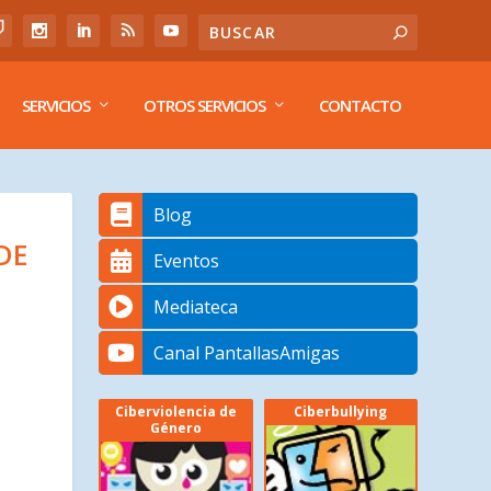
SERVICIOS
OTROS SERVICIOS
CONTACTO
Blog
DE
Eventos
Mediateca
Canal PantallasAmigas
Ciberviolencia de
Ciberbullying
Género