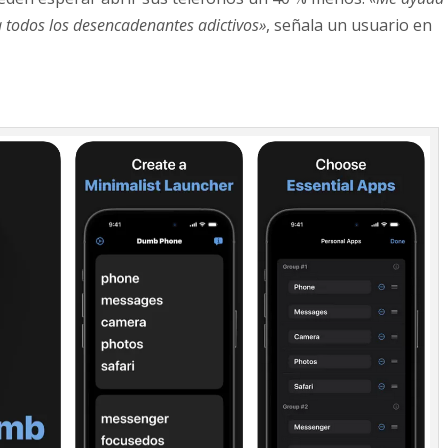
todos los desencadenantes adictivos»
, señala un usuario en