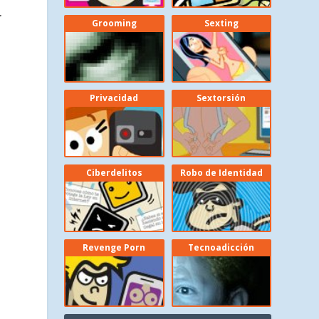
r
Grooming
Sexting
s
Privacidad
Sextorsión
Ciberdelitos
Robo de Identidad
Revenge Porn
Tecnoadicción