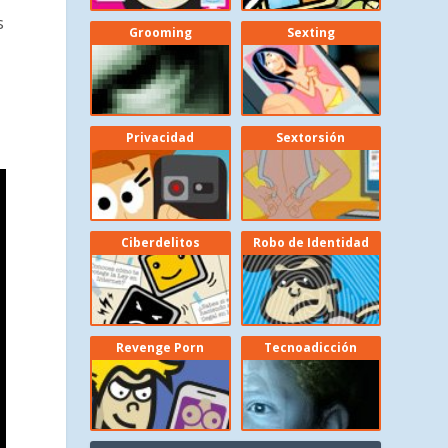
s
Grooming
Sexting
Privacidad
Sextorsión
Ciberdelitos
Robo de Identidad
Revenge Porn
Tecnoadicción