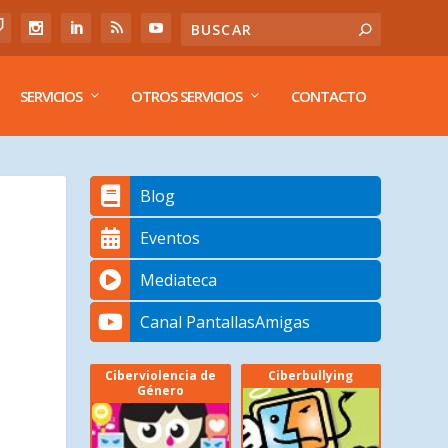
SERVICIOS
OTROS SERVICIOS
CONTACTO
Blog
Eventos
Mediateca
Canal PantallasAmigas
Ciberviolencia de
Ciberbullying
Género