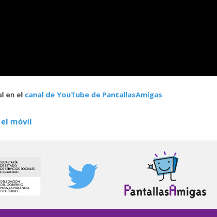
al
en el
canal de YouTube de PantallasAmigas
 el móvil