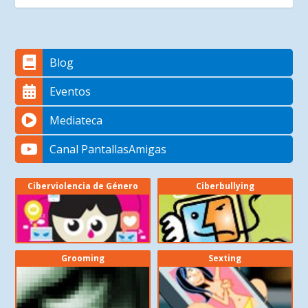
Blog
Eventos
Mediateca
Canal PantallasAmigas
Ciberviolencia de Género
Ciberbullying
Grooming
Sexting