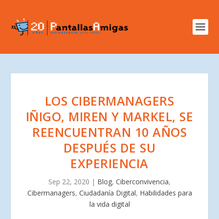
LOS CIBERMANAGERS
IÑIGO, MIREN Y MARKEL, SE
REENCUENTRAN 10 AÑOS
DESPUÉS DE SU
EXPERIENCIA
Sep 22, 2020
|
Blog
,
Ciberconvivencia
,
Cibermanagers
,
Ciudadanía Digital
,
Habilidades para
la vida digital