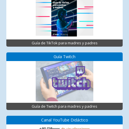
Guía de TikTok para madres y padres
Guía Twitch
Guía de Twitch para madres y padres
Canal YouTube Didáctico