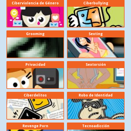
Ciberviolencia de Género
Ciberbullying
Grooming
Sexting
Privacidad
Sextorsión
Ciberdelitos
Robo de Identidad
Revenge Porn
Tecnoadicción