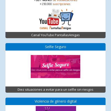
Canal YouTube PantallasAmigas
Selfie Seguro
Diez situaciones a evitar para un selfie sin riesgos
Violencia de género digital