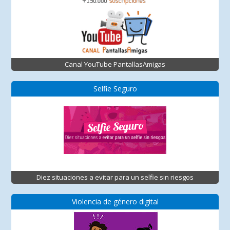
Canal YouTube PantallasAmigas
Selfie Seguro
Diez situaciones a evitar para un selfie sin riesgos
Violencia de género digital