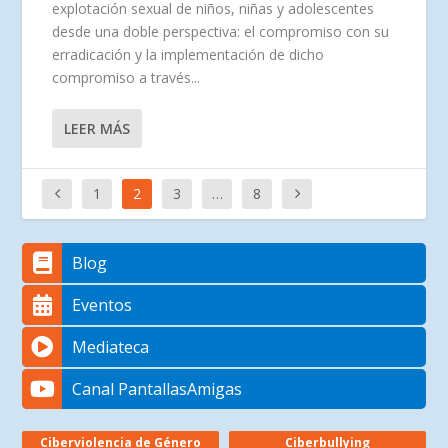
explotación sexual de niños, niñas y adolescentes
desde una doble perspectiva: el compromiso con su
erradicación y la implementación de dicho
compromiso a través...
LEER MÁS
1
2
3
…
8
Blog
Eventos
Mediateca
Canal PantallasAmigas
Ciberviolencia de Género
Ciberbullying