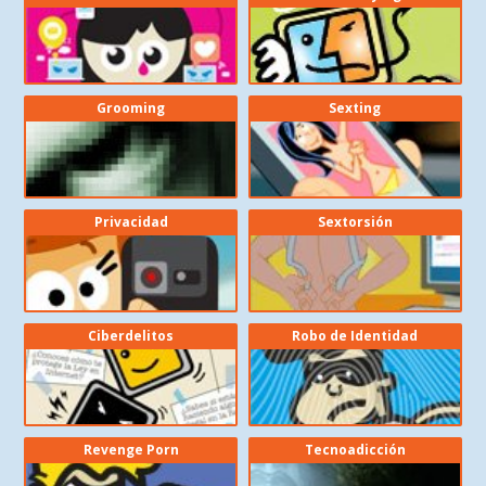
Grooming
Sexting
Privacidad
Sextorsión
Ciberdelitos
Robo de Identidad
Revenge Porn
Tecnoadicción