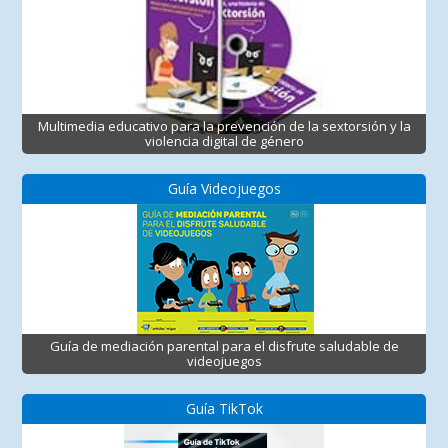
Multimedia educativo para la prevención de la sextorsión y la
violencia digital de género
Guía Videojuegos
Guía de mediación parental para el disfrute saludable de
videojuegos
Guía TikTok