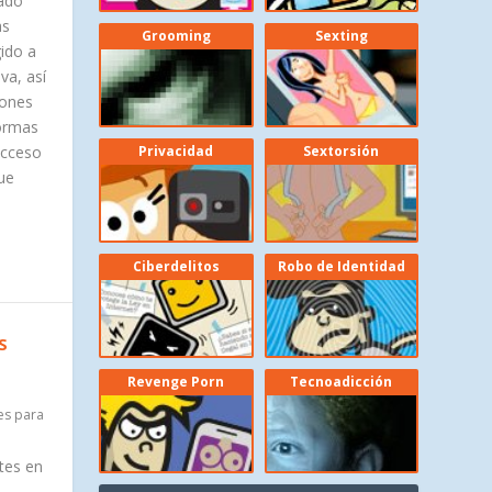
tado
as
Grooming
Sexting
gido a
va, así
iones
formas
acceso
Privacidad
Sextorsión
ue
Ciberdelitos
Robo de Identidad
S
Revenge Porn
Tecnoadicción
es para
tes en