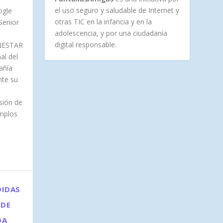
el uso seguro y saludable de Internet y
ogle
otras TIC en la infancia y en la
Senior
adolescencia, y por una ciudadanía
digital responsable.
ENESTAR
al del
añía
nte su
e
sión de
emplos
DIDAS
 DE
DA