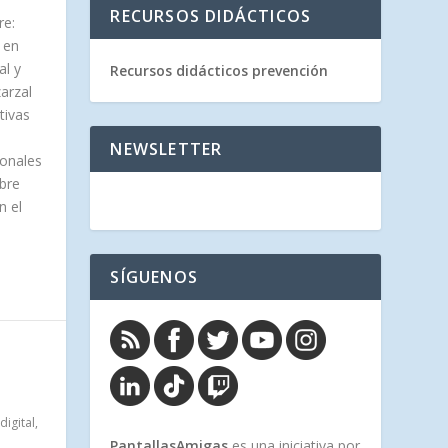
RECURSOS DIDÁCTICOS
re:
 en
al y
Recursos didácticos prevención
arzal
tivas
NEWSLETTER
ionales
obre
n el
SÍGUENOS
digital
,
PantallasAmigas
es una iniciativa por