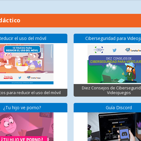
dáctico
Reducir el uso del móvil
Ciberseguridad para Video
Diez Consejos de Ciberseguri
cos para reducir el uso del móvil
Videojuegos
¿Tu hijo ve porno?
Guía Discord