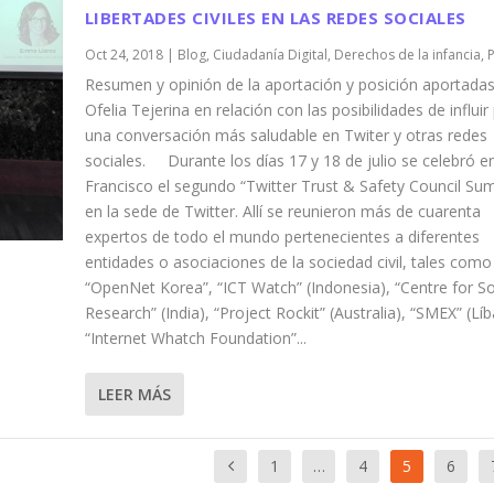
LIBERTADES CIVILES EN LAS REDES SOCIALES
Oct 24, 2018
|
Blog
,
Ciudadanía Digital
,
Derechos de la infancia
,
Resumen y opinión de la aportación y posición aportadas
Ofelia Tejerina en relación con las posibilidades de influir
una conversación más saludable en Twiter y otras redes
sociales. Durante los días 17 y 18 de julio se celebró e
Francisco el segundo “Twitter Trust & Safety Council Sum
en la sede de Twitter. Allí se reunieron más de cuarenta
expertos de todo el mundo pertenecientes a diferentes
entidades o asociaciones de la sociedad civil, tales como
“OpenNet Korea”, “ICT Watch” (Indonesia), “Centre for So
Research” (India), “Project Rockit” (Australia), “SMEX” (Lí
“Internet Whatch Foundation”...
LEER MÁS
1
…
4
5
6