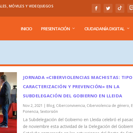
LES, MÓVILES Y VIDEOJUEGOS
INICIO
PRESENTACIÓN
CIUDADANÍA DIGITAL
JORNADA «CIBERVIOLENCIAS MACHISTAS: TIPO
CARACTERIZACIÓN Y PREVENCIÓN» EN LA
SUBDELEGACIÓN DEL GOBIERNO EN LLEIDA
Nov 2, 2021
|
Blog
,
Ciberconvivencia
,
Ciberviolencia de género
,
E
Ponencia
,
Sextorsión
La Subdelegación del Gobierno en Lleida celebró el pasa
de noviembre esta actividad de la Delegación del Gobier