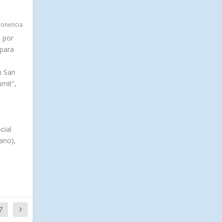
Ponencia
 por
 para
n San
mit”,
cial
bano),
7