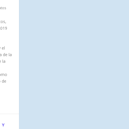
atos
tos,
2019
 el
a de la
 la
Como
o de
 Y