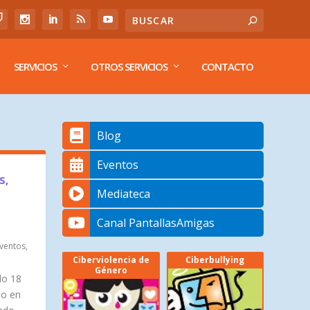
SERVICIOS
OTROS SERVICIOS
CONTACTO
Blog
Eventos
S,
Mediateca
Canal PantallasAmigas
ventos
,
Ciberviolencia de
Ciberbullying
Género
do 18
no en