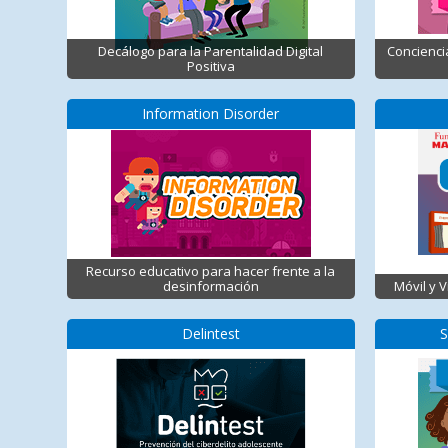
Decálogo para la Parentalidad Digital
Concienci
Positiva
Information Disorder
Recurso educativo para hacer frente a la
desinformación
Móvil y 
Delintest
S