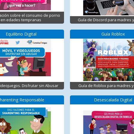
ación sobre el consumo de porno
en edades tempranas
Guía de Discord para madres 
Equilibrio Digital
Guía Roblox
Videojuegos. Disfrutar sin Abusar
Guía de Roblox para madres y
harenting Responsable
Desescalada Digital