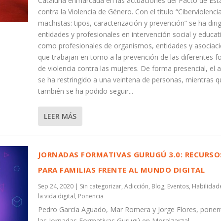
Cataluña enmarcada en las actuaciones del Pacto de Es
contra la Violencia de Género. Con el título “Ciberviolenci
machistas: tipos, caracterización y prevención” se ha diri
entidades y profesionales en intervención social y educati
como profesionales de organismos, entidades y asociac
que trabajan en torno a la prevención de las diferentes 
de violencia contra las mujeres. De forma presencial, el 
se ha restringido a una veintena de personas, mientras q
también se ha podido seguir...
LEER MÁS
JORNADAS FORMATIVAS GURUGÚ 3.0: RECURSO
PARA FAMILIAS FRENTE AL MUNDO DIGITAL
Sep 24, 2020
|
Sin categorizar
,
Adicción
,
Blog
,
Eventos
,
Habilidad
la vida digital
,
Ponencia
Pedro García Aguado, Mar Romera y Jorge Flores, ponen
las Jornadas Formativas Gurugú en Moralzarzal.