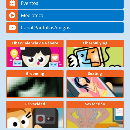
Eventos
Mediateca
Canal PantallasAmigas
Ciberviolencia de Género
Ciberbullying
Grooming
Sexting
Privacidad
Sextorsión