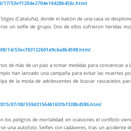
8/17/53ef1204e2704e16428b456c.html
 Sitges (Cataluña), donde el balcón de una casa se desplom
se un selfie de grupo. Dos de ellos sufrieron heridas mu
08/14/53ecf03122601d9c6a8b4598.html
nos de más de un país a tomar medidas para concienciar a l
jemplo han lanzado una campaña para evitar las muertes po
r culpa de la moda de adolescentes de buscar rascacielos par
2015/07/08/559d315646163fbf338b4586.html
 los peligros de mortalidad: en ocasiones el conflicto vien
rse una autofoto. Selfies con cadáveres, tras un accidente d