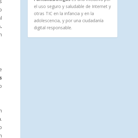
s
el uso seguro y saludable de Internet y
o
otras TIC en la infancia y en la
l
adolescencia, y por una ciudadanía
.
digital responsable.
n
e
s
o
n
.
o
n