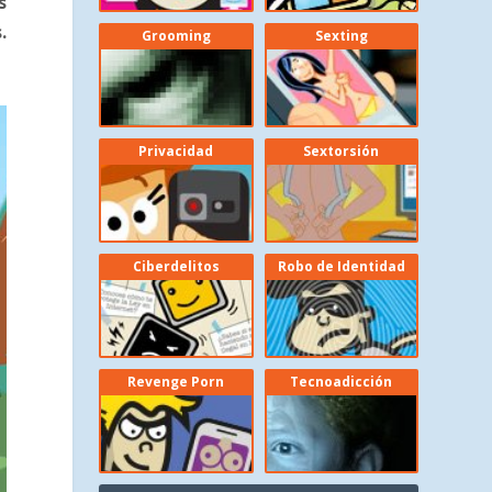
s
.
Grooming
Sexting
Privacidad
Sextorsión
Ciberdelitos
Robo de Identidad
Revenge Porn
Tecnoadicción