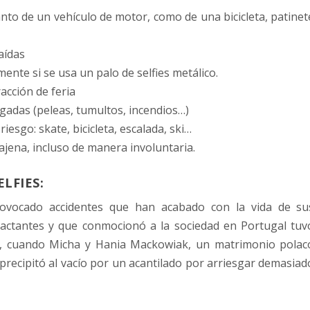
to de un vehículo de motor, como de una bicicleta, patinet
aídas
ente si se usa un palo de selfies metálico.
acción de feria
sgadas (peleas, tumultos, incendios…)
iesgo: skate, bicicleta, escalada, ski…
 ajena, incluso de manera involuntaria.
LFIES:
rovocado accidentes que han acabado con la vida de su
actantes y que conmocionó a la sociedad en Portugal tuv
, cuando Micha y Hania Mackowiak, un matrimonio polac
 precipitó al vacío por un acantilado por arriesgar demasiad