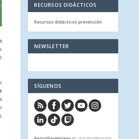
RECURSOS DIDÁCTICOS
Recursos didácticos prevención
o
NEWSLETTER
s
é
s
SÍGUENOS
e
a
e
s
PantallasAmigas
es una iniciativa por