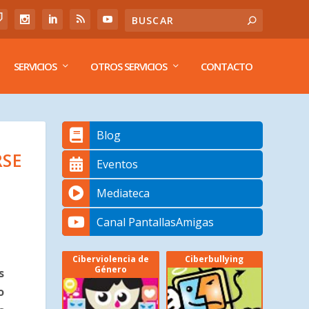
SERVICIOS
OTROS SERVICIOS
CONTACTO
Blog
RSE
Eventos
Mediateca
Canal PantallasAmigas
Ciberviolencia de
Ciberbullying
Género
s
o