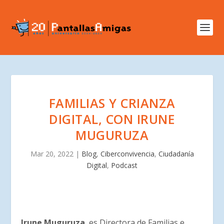
FAMILIAS Y CRIANZA
DIGITAL, CON IRUNE
MUGURUZA
Mar 20, 2022
|
Blog
,
Ciberconvivencia
,
Ciudadanía
Digital
,
Podcast
Irune Muguruza
, es Directora de Familias e