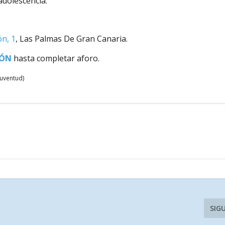
adolescencia.
ón, 1
, Las Palmas De Gran Canaria.
IÓN
hasta completar aforo.
juventud)
SIG