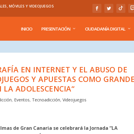
LES, MÓVILES Y VIDEOJUEGOS
INICIO
PRESENTACIÓN
CIUDADANÍA DIGITAL
AFÍA EN INTERNET Y EL ABUSO DE
EOJUEGOS Y APUESTAS COMO GRAND
N LA ADOLESCENCIA“
icción
,
Eventos
,
Tecnoadicción
,
Videojuegos
almas de Gran Canaria se celebrará la Jornada “LA