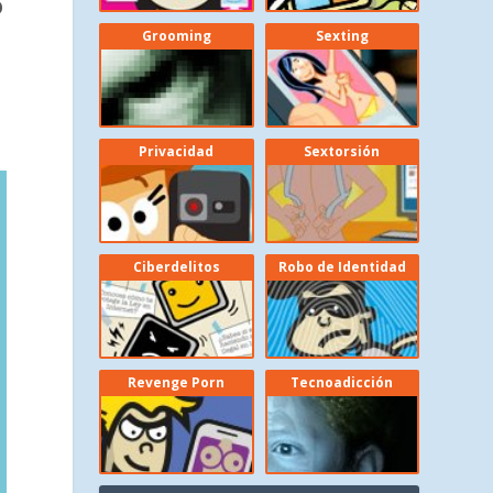
O
Grooming
Sexting
Privacidad
Sextorsión
Ciberdelitos
Robo de Identidad
Revenge Porn
Tecnoadicción