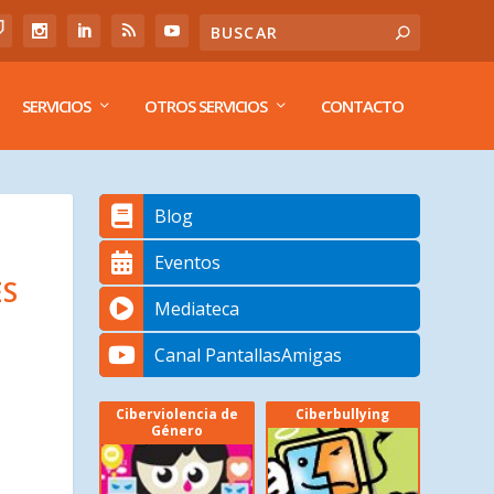
SERVICIOS
OTROS SERVICIOS
CONTACTO
Blog
Eventos
ES
Mediateca
Canal PantallasAmigas
Ciberviolencia de
Ciberbullying
Género