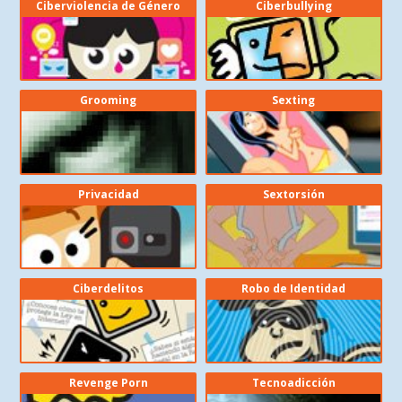
Ciberviolencia de Género
Ciberbullying
Grooming
Sexting
Privacidad
Sextorsión
Ciberdelitos
Robo de Identidad
Revenge Porn
Tecnoadicción