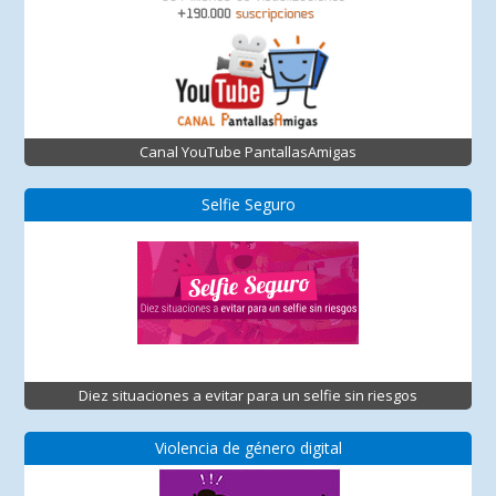
Canal YouTube PantallasAmigas
Selfie Seguro
Diez situaciones a evitar para un selfie sin riesgos
Violencia de género digital