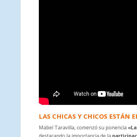
LAS CHICAS Y CHICOS ESTÁN 
Mabel Taravilla, comenzó su ponencia
«La
destacando la importancia de la
participac