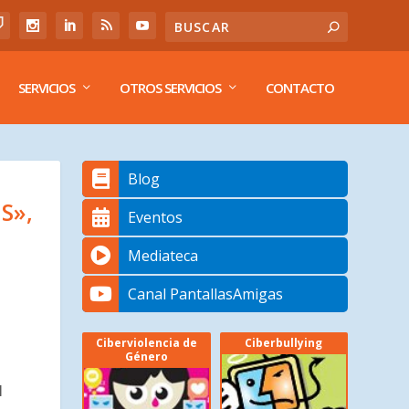
SERVICIOS
OTROS SERVICIOS
CONTACTO
Blog
S»,
Eventos
Mediateca
Canal PantallasAmigas
Ciberviolencia de
Ciberbullying
Género
l