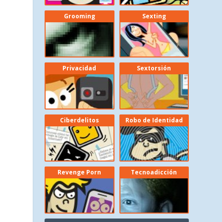
Grooming
Sexting
Privacidad
Sextorsión
Ciberdelitos
Robo de Identidad
Revenge Porn
Tecnoadicción