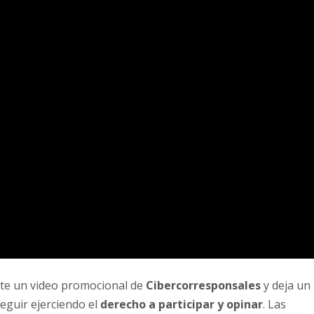
rte un video promocional de
Cibercorresponsales
y deja un
eguir ejerciendo el
derecho a participar y opinar
. Las