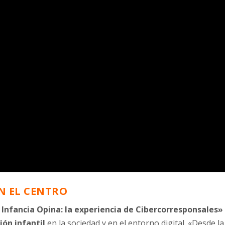
EN EL CENTRO
 Infancia Opina: la experiencia de Cibercorresponsales»
ión infantil
en la sociedad y en el entorno digital. «Desde la