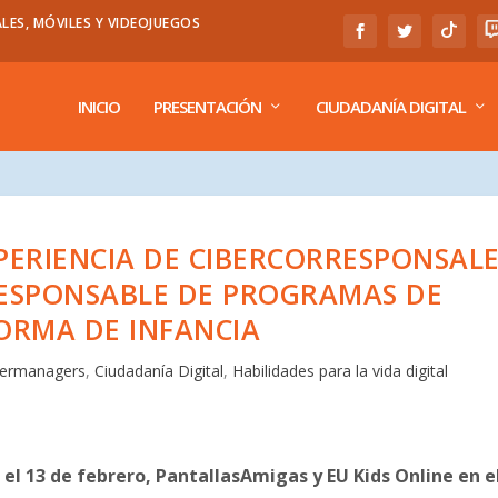
LES, MÓVILES Y VIDEOJUEGOS
INICIO
PRESENTACIÓN
CIUDADANÍA DIGITAL
XPERIENCIA DE CIBERCORRESPONSALE
RESPONSABLE DE PROGRAMAS DE
ORMA DE INFANCIA
bermanagers
,
Ciudadanía Digital
,
Habilidades para la vida digital
 el 13 de febrero, PantallasAmigas y EU Kids Online en e