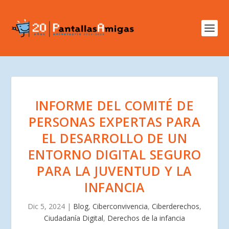
INFORME DEL COMITÉ DE
PERSONAS EXPERTAS PARA
EL DESARROLLO DE UN
ENTORNO DIGITAL SEGURO
PARA LA JUVENTUD Y LA
INFANCIA
Dic 5, 2024
|
Blog
,
Ciberconvivencia
,
Ciberderechos
,
Ciudadanía Digital
,
Derechos de la infancia