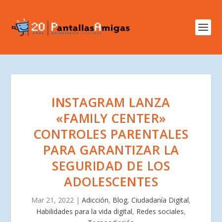
INSTAGRAM LANZA
«FAMILY CENTER»
CONTROLES PARENTALES
PARA GARANTIZAR LA
SEGURIDAD DE LOS
ADOLESCENTES
Mar 21, 2022
|
Adicción
,
Blog
,
Ciudadanía Digital
,
Habilidades para la vida digital
,
Redes sociales
,