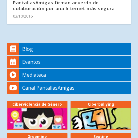
PantallasAmigas firman acuerdo de
colaboración por una Internet más segura
03/10/2016
Blog
Eventos
Mediateca
Canal PantallasAmigas
Ciberviolencia de Género
Ciberbullying
Grooming
Sexting