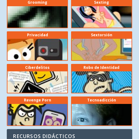
Grooming
Sexting
Privacidad
Sextorsión
Ciberdelitos
Robo de Identidad
Revenge Porn
Tecnoadicción
RECURSOS DIDÁCTICOS