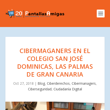
CIBERMAGANERS EN EL
COLEGIO SAN JOSÉ
DOMINICAS, LAS PALMAS
DE GRAN CANARIA
Oct 27, 2018
|
Blog
,
Ciberderechos
,
Cibermanagers
,
Ciberseguridad
,
Ciudadanía Digital