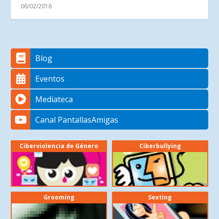
06/02/2018
Blog
Eventos
Mediateca
Canal PantallasAmigas
Ciberviolencia de Género
Ciberbullying
Grooming
Sexting