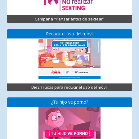
Campaña "Pensar antes de sextear"
Reducir el uso del móvil
Diez Trucos para reducir el uso del móvil
¿Tu hijo ve porno?