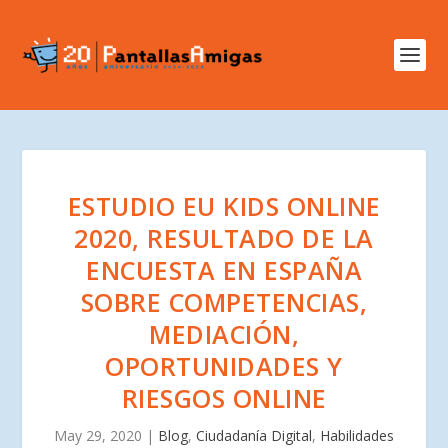
ESTUDIO EU KIDS ONLINE
2020, RESULTADO DE LA
ENCUESTA EN ESPAÑA
SOBRE COMPETENCIAS,
MEDIACIÓN,
OPORTUNIDADES Y
RIESGOS ONLINE
May 29, 2020
|
Blog
,
Ciudadanía Digital
,
Habilidades