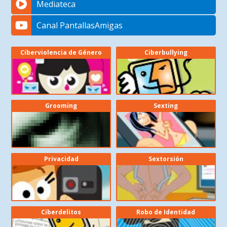
Mediateca
Canal PantallasAmigas
Ciberviolencia de Género
Ciberbullying
Grooming
Sexting
Privacidad
Sextorsión
Ciberdelitos
Robo de Identidad