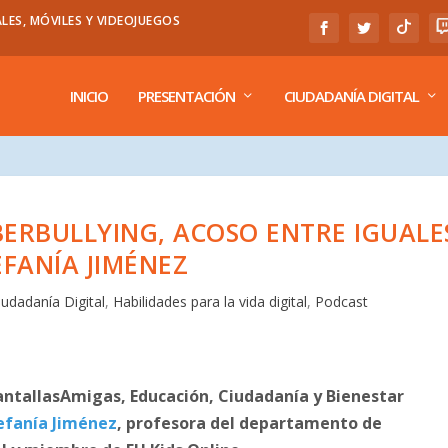
LES, MÓVILES Y VIDEOJUEGOS
INICIO
PRESENTACIÓN
CIUDADANÍA DIGITAL
BERBULLYING, ACOSO ENTRE IGUALE
EFANÍA JIMÉNEZ
iudadanía Digital
,
Habilidades para la vida digital
,
Podcast
PantallasAmigas, Educación, Ciudadanía y Bienestar
efanía Jiménez
, profesora del departamento de