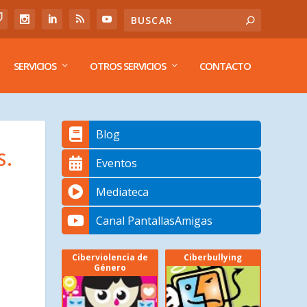
SERVICIOS
OTROS SERVICIOS
CONTACTO
Blog
S.
Eventos
Mediateca
Canal PantallasAmigas
Ciberviolencia de
Ciberbullying
Género