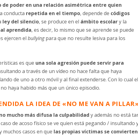
 de poder en una relación asimétrica entre quien
na conducta
repetida en el tiempo
, depende de
códigos
la
ley del silencio
, se produce en el
ámbito escolar
y la
ial aprendida
, es decir, lo mismo que se aprende se puede
es ejercen el
bullying
para que no resulte lesiva para los
terísticas es que
una sola agresión puede servir para
 insultando a través de un vídeo no hace falta que haya
lando de uno a otro móvil y al final extenderse. Con lo cual e
e no haya habido más que un único episodio.
ENDIDA LA IDEA DE «NO ME VAN A PILLAR
mo mucho más difusa la culpabilidad
y además no está ta
 un caso de acoso físico se ve quien está pegando / insultando 
y muchos casos en que
las propias víctimas se convierten