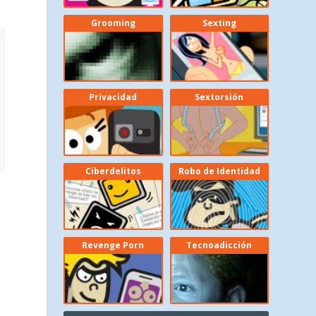
Grooming
Sexting
Privacidad
Sextorsión
Ciberdelitos
Robo de Identidad
Revenge Porn
Tecnoadicción