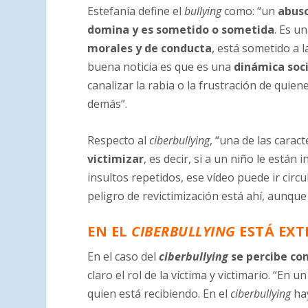
Estefanía define el
bullying
como: “un
abuso
domina y es sometido o sometida
. Es u
morales y de conducta
, está sometido a 
buena noticia es que es una
dinámica soc
canalizar la rabia o la frustración de quien
demás”.
Respecto al
ciberbullying
, “una de las carac
victimizar
, es decir, si a un niño le están
insultos repetidos, ese vídeo puede ir circu
peligro de revictimización está ahí, aunqu
EN EL
CIBERBULLYING
ESTÁ EXT
En el caso del
ciberbullying
se percibe co
claro el rol de la víctima y victimario. “En
quien está recibiendo. En el
ciberbullying
ha