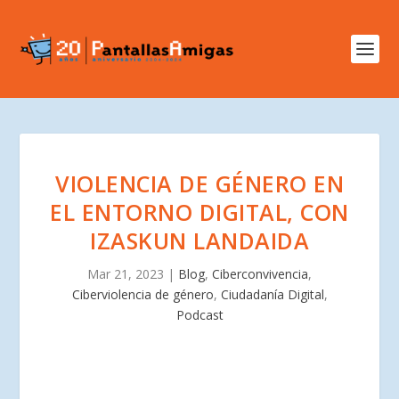
VIOLENCIA DE GÉNERO EN
EL ENTORNO DIGITAL, CON
IZASKUN LANDAIDA
Mar 21, 2023
|
Blog
,
Ciberconvivencia
,
Ciberviolencia de género
,
Ciudadanía Digital
,
Podcast