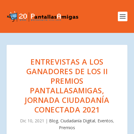
ENTREVISTAS A LOS
GANADORES DE LOS II
PREMIOS
PANTALLASAMIGAS,
JORNADA CIUDADANÍA
CONECTADA 2021
Dic 10, 2021
|
Blog
,
Ciudadanía Digital
,
Eventos
,
Premios