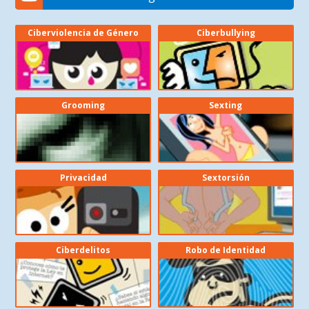
Ciberviolencia de Género
Ciberbullying
Grooming
Sexting
Privacidad
Sextorsión
Ciberdelitos
Robo de Identidad