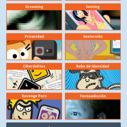
Grooming
Sexting
Privacidad
Sextorsión
Ciberdelitos
Robo de Identidad
Revenge Porn
Tecnoadicción