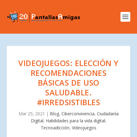
VIDEOJUEGOS: ELECCIÓN Y
RECOMENDACIONES
BÁSICAS DE USO
SALUDABLE.
#IRREDSISTIBLES
Mar 25, 2021
|
Blog
,
Ciberconvivencia
,
Ciudadanía
Digital
,
Habilidades para la vida digital
,
Tecnoadicción
,
Videojuegos