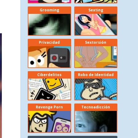
Grooming
Sexting
Privacidad
Sextorsión
Ciberdelitos
Robo de Identidad
Revenge Porn
Tecnoadicción