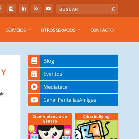
SERVICIOS
OTROS SERVICIOS
CONTACTO
Blog
 Y
Eventos
Mediateca
ales
Canal PantallasAmigas
Ciberviolencia de
Ciberbullying
Género